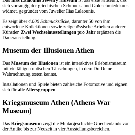
Das
Ilias Lalaounis Jewelry Museum
ist das erste Museum, das
sich vorrangig der griechischen Schmuck- und Goldschmiedekunst
widmet, gegründet vom Juwelier Ilias Lalaounis.
Es zeigt über
4.000 Schmuckstücke
, darunter 50 von ihm
entworfene Kollektionen sowie zeitgenössische Arbeiten anderer
Künstler.
Zwei Wechselausstellungen pro Jahr
ergänzen die
Dauerausstellung.
Museum der Illusionen Athen
Das
Museum der Illusionen
ist ein interaktives Erlebnismuseum
mit vielfältigen optischen Täuschungen, in dem Du Deine
Wahrnehmung testen kannst.
Installationen und Spiele bieten zahlreiche Fotomotive und eignen
sich für
alle Altersgruppen
.
Kriegsmuseum Athen (Athens War
Museum)
Das
Kriegsmuseum
zeigt die Militärgeschichte Griechenlands von
der Antike bis zur Neuzeit in vier Ausstellungsbereichen.